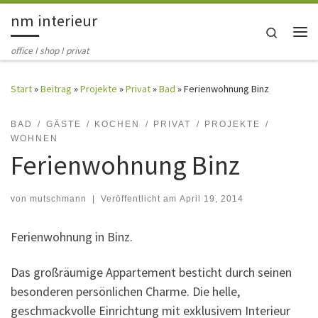
nm interieur
Zum Inhalt springen
Search
Me
office I shop I privat
Start
»
Beitrag
»
Projekte
»
Privat
»
Bad
»
Ferienwohnung Binz
BAD
GÄSTE
KOCHEN
PRIVAT
PROJEKTE
WOHNEN
Ferienwohnung Binz
von
mutschmann
|
Veröffentlicht am
April 19, 2014
Ferienwohnung in Binz.
Das großräumige Appartement besticht durch seinen
besonderen persönlichen Charme. Die helle,
geschmackvolle Einrichtung mit exklusivem Interieur