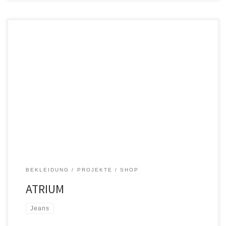
ATRIUM in Bautzen – Facelift 2015 Der Lichthof – Namensgeber des
Stores in Bautzen – wurde behutsam umgestaltet. Seit den
Neunzigern für die Region ein Begriff. Mit Lampen und Möbeln aus
den 30er Jahren ist ein ganz besonderes Ambiente entstanden.
The making of
BEKLEIDUNG
PROJEKTE
SHOP
ATRIUM
Jeans