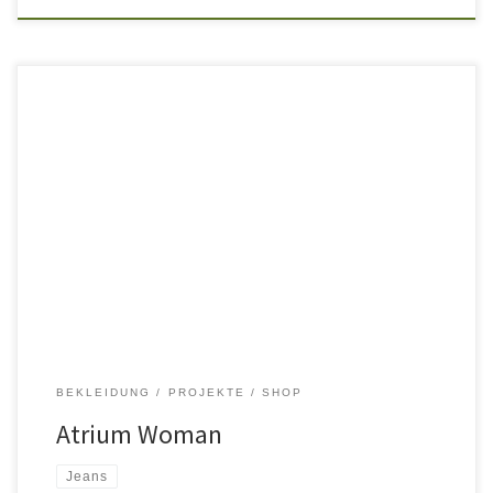
Atrium Woman – Aus Atrium Girls wird Atrium Woman. Das Atrium in
Bautzen auf der Reichenstraße – die erste Adresse für Streetware
und Jeans. Das Konzept der Damenmode wurde mit natürlichen
Materialien und zurückhaltender Farbigkeit erwachsener. Der
Umbau erfolgte während des laufenden Betriebes in nur 3 Tagen.
ATRIUM Jeans & […]
BEKLEIDUNG
PROJEKTE
SHOP
Atrium Woman
Jeans