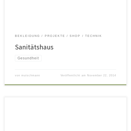
und lichtgestalterische Akzente sind […]
BEKLEIDUNG
PROJEKTE
SHOP
TECHNIK
Sanitätshaus
Gesundheit
von
mutschmann
Veröffentlicht am
November 22, 2014
Das Schuhfachgeschäft „Fuss und Schuh“ hat einen zweiten
Standort – im Geschäftshaus am Kornmarkt – in Kooperation mit
dem Sanitätshaus Kalauch. Highlight dieser Filiale ist das moderne