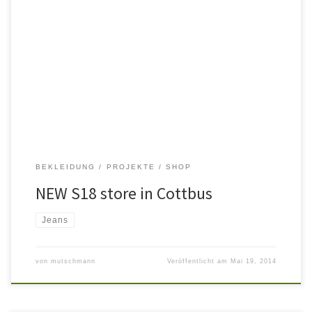
Nach nur 10-tägiger Bauzeit entstand ein völlig neuer Laden –
Boden, Wände, Decke – neue Beleuchtung und eine neue
Inneneinrichtung. Alles natürliche Materialien – Eiche, Schiefer,
Beton und Rohstahl. Die Decken wurden entfernt – die Raumhöhe
von fast 4 Metern kann wirken und macht die 120 qm großzügiger.
Eine große […]
BEKLEIDUNG
PROJEKTE
SHOP
NEW S18 store in Cottbus
Jeans
von
mutschmann
Veröffentlicht am
Mai 19, 2014