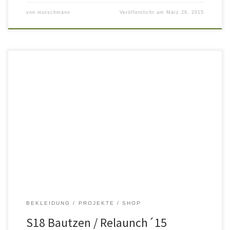
von
mutschmann
Veröffentlicht am
März 29, 2015
Der S18 Store in Bautzen bekam ein neues Gesicht. Rohstahl,
Betongrau und Leder in der Einrichtung wurden durch warme,
erdige Highlights ergänzt. Rückwandbereiche,
Präsentationsböden und der Tresenbereich bekamen ein neues
Outfit – Eiche gebürstet und geölt – und eine Ganzglasvitrine. Nach
dem Umbau des Stores in Cottbus im Frühjahr 2014 […]
BEKLEIDUNG
PROJEKTE
SHOP
S18 Bautzen / Relaunch´15