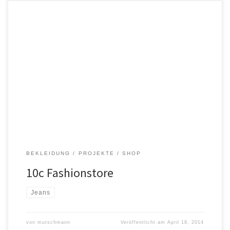
10c Fashionstore in Dresden – Multibrand auf höchstem Niveau.
Das neue Erscheinungsbild ist multifunktional. Es bietet variable
Präsentationsmöglichkeiten für ein breites Sortiment.
Unverwechselbare Highlights sind die Verkaufsbereiche im Erd-
und Obergeschoss und die markanten Mittelvitrinen. Ein
durchgängiges Rescheinungsbild vom Bodenbelag bis zu den
dunklen Holzböden (Wenge) zeichnet diesen Store aus.
BEKLEIDUNG
PROJEKTE
SHOP
10c Fashionstore
Jeans
von
mutschmann
Veröffentlicht am
April 18, 2014