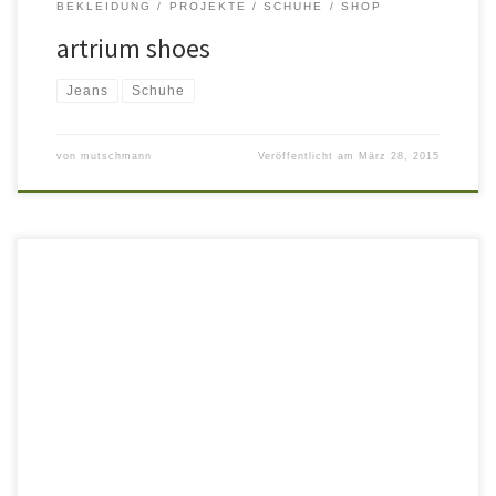
BEKLEIDUNG
PROJEKTE
SCHUHE
SHOP
artrium shoes
Jeans
Schuhe
von
mutschmann
Veröffentlicht am
März 28, 2015
Der S18 Store in Görlitz bekam ein neues Gesicht. Rohstahl,
Betongrau und Leder in der Einrichtung wurden durch warme,
erdige Highlights ergänzt. Rückwandbereiche,
Präsentationsböden und der Tresenbereich bekamen ein neues
Outfit – Eiche gebürstet und geölt – und eine Ganzglasvitrine. Nach
dem Umbau des Stores in Cottbus im Frühjahr 2014 […]