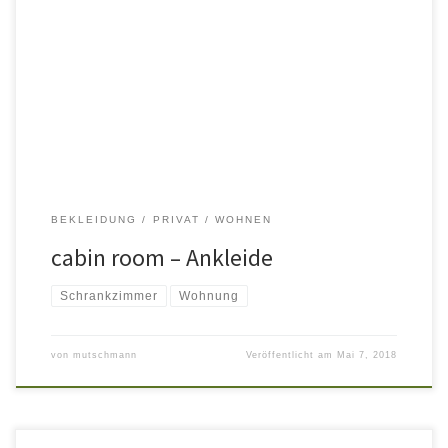
Entwurf und Making of
BEKLEIDUNG
PRIVAT
WOHNEN
cabin room – Ankleide
Schrankzimmer
Wohnung
von
mutschmann
Veröffentlicht am
Mai 7, 2018