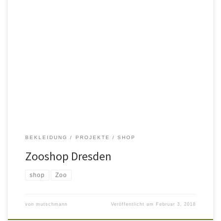
Nach 20 Jahren wird ein neues Konzept für den Zooshop in
Dresden realisiert. The making of
BEKLEIDUNG
PROJEKTE
SHOP
Zooshop Dresden
shop
Zoo
von
mutschmann
Veröffentlicht am
Februar 3, 2018