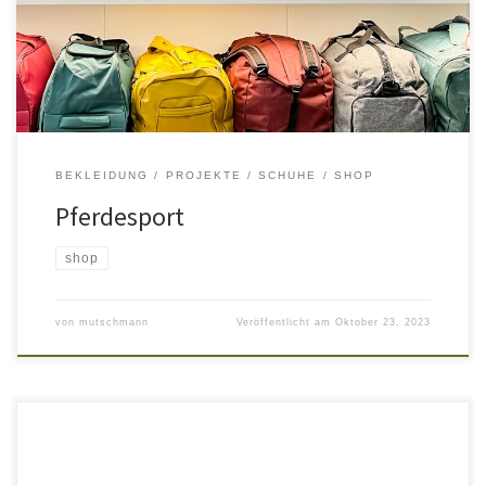
und erweitert. Dabei wurde besonderes Augenmerk auf
zurückhaltende Gestaltung gelegt. Die Ware steht im Vordergrund
– Licht setzt sie zusätzlich in Szene.
BEKLEIDUNG
PROJEKTE
SCHUHE
SHOP
Pferdesport
shop
von
mutschmann
Veröffentlicht am
Oktober 23, 2023