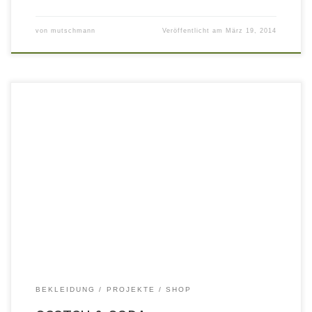
von
mutschmann
Veröffentlicht am
März 19, 2014
Im Atrium Bautzen, der Adresse in der Reichenstraße wurden ca.
90 qm zu einem scotch&soda store umgebaut. Das alte
Kreuzgewölbe, der neue „alte“ Boden und die roh verputzten
Wände bieten einen idealen Hintergrund für die Präsentation der
streetware Kollektion von Scotch & Soda. Scotch and Soda is a
Dutch youth […]
BEKLEIDUNG
PROJEKTE
SHOP