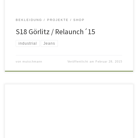
BEKLEIDUNG
PROJEKTE
SHOP
S18 Görlitz / Relaunch´15
industrial
Jeans
von
mutschmann
Veröffentlicht am
Februar 28, 2015
Das Gesundheitsfachgeschäft des Sanitätshauses Kalauch hat eine
neue Filiale im Geschäftszentrum am Kornmarkt in Bautzen. In
Gemeinschaft mit dem Unternehmen „Fuß und Schuh“ entstand
ein helles, einladendes Ambiente, welches durch hohe
Funktionalität besticht und beide Unternehmen für die Zukunft
rüstet. Ideale Präsentationsmöglichkeiten für ein breites Sortiment