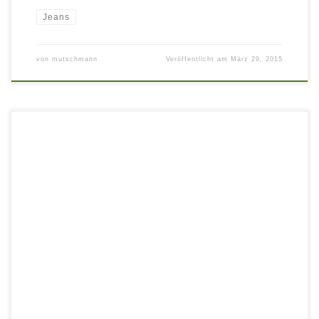
Jeans
von
mutschmann
Veröffentlicht am
März 29, 2015
Im Atrium auf der Reichenstraße in Bautzen entstand –
ursprünglich, mit Natursteinwänden, Möbeln die Geschichte in sich
tragen und Stahl – das Umfeld für Schuhe, Taschen und
Accessoires. The making of