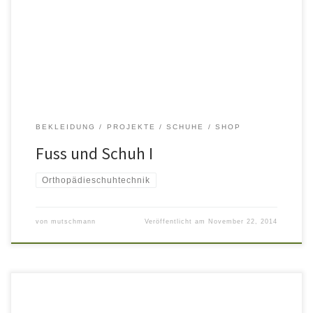
Laufstudio – „movecontrol“ ein technisch ausgereiftes System zur
Laufanalyse – gepaart mit einem modernen Einrichtungskonzept.
Neben dem Laufstudio existiert eine großzügiger Maßnehmeraum.
Erdtöne, […]
BEKLEIDUNG
PROJEKTE
SCHUHE
SHOP
Fuss und Schuh I
Orthopädieschuhtechnik
von
mutschmann
Veröffentlicht am
November 22, 2014