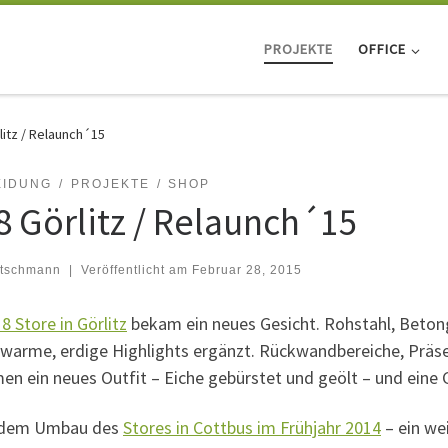
PROJEKTE
OFFICE
litz / Relaunch´15
EIDUNG
PROJEKTE
SHOP
8 Görlitz / Relaunch´15
tschmann
|
Veröffentlicht am
Februar 28, 2015
8 Store in Görlitz
bekam ein neues Gesicht. Rohstahl, Betong
 warme, erdige Highlights ergänzt. Rückwandbereiche, Präs
n ein neues Outfit – Eiche gebürstet und geölt – und eine G
 dem Umbau des
Stores in Cottbus im Frühjahr 2014
– ein wei