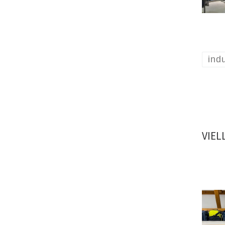
indu
VIEL