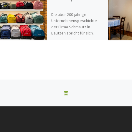
Die über 200-jährige
Unternehmensgeschichte
der Firma Schmautz in
Bautzen spricht für sich.
Behutsam wurden Bereiche
im Pferdesportbedarf und im
Segment Taschen und […]
ZURÜCK ZUR BEITRAGSL