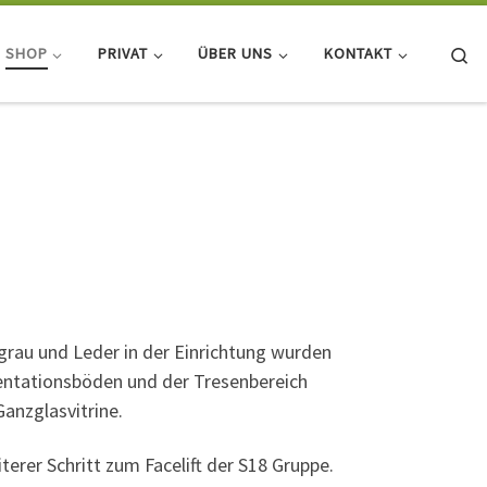
Se
SHOP
PRIVAT
ÜBER UNS
KONTAKT
rau und Leder in der Einrichtung wurden
entationsböden und der Tresenbereich
anzglasvitrine.
terer Schritt zum Facelift der S18 Gruppe.