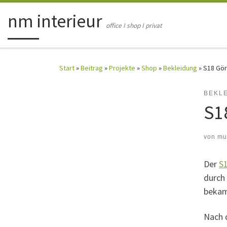
Zum Inhalt springen
nm interieur
office I shop I privat
Start
»
Beitrag
»
Projekte
»
Shop
»
Bekleidung
»
S18 Gör
BEKL
S1
von
mu
Der
S1
durch
bekame
Nach