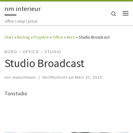
nm interieur
Zum Inhalt springen
Search
Me
office I shop I privat
Start
»
Beitrag
»
Projekte
»
Office
»
Büro
»
Studio Broadcast
BÜRO
OFFICE
STUDIO
Studio Broadcast
von
mutschmann
|
Veröffentlicht am
März 31, 2015
Tonstudio