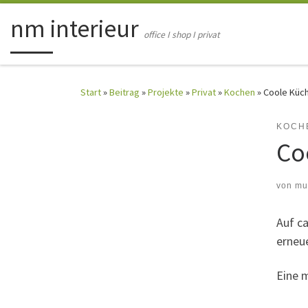
Zum Inhalt springen
nm interieur
office I shop I privat
Start
»
Beitrag
»
Projekte
»
Privat
»
Kochen
»
Coole Küc
KOCH
Co
von
mu
Auf c
erneu
Eine 