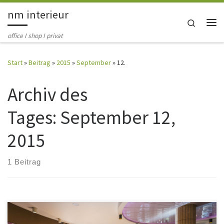
nm interieur
Zum Inhalt springen
Search
Me
office I shop I privat
Start
»
Beitrag
»
2015
»
September
»
12.
Archiv des
Tages:
September 12,
2015
1 Beitrag