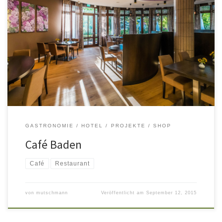
Im Park Klinikum Bad Krozingen entstand im Eingangsbereich der
Klinik Baden eine neue, freundliche Cafeteria. Der Aussenbereich
The making of
GASTRONOMIE / HOTEL
PROJEKTE
SHOP
Café Baden
Café
Restaurant
von
mutschmann
Veröffentlicht am
September 12, 2015