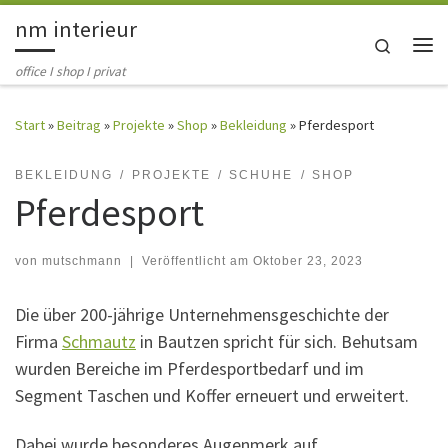
nm interieur
Zum Inhalt springen
Search
Me
office I shop I privat
Start
»
Beitrag
»
Projekte
»
Shop
»
Bekleidung
»
Pferdesport
BEKLEIDUNG
PROJEKTE
SCHUHE
SHOP
Pferdesport
von
mutschmann
|
Veröffentlicht am
Oktober 23, 2023
Die über 200-jährige Unternehmensgeschichte der
Firma
Schmautz
in Bautzen spricht für sich. Behutsam
wurden Bereiche im Pferdesportbedarf und im
Segment Taschen und Koffer erneuert und erweitert.
Dabei wurde besonderes Augenmerk auf