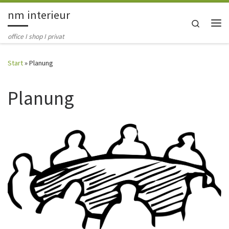
nm interieur
Zum Inhalt springen
Search
Me
office I shop I privat
Start
»
Planung
Planung