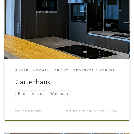
GÄSTE
KOCHEN
PRIVAT
PROJEKTE
WOHNEN
Gartenhaus
Bad
Küche
Wohnung
von
mutschmann
Veröffentlicht am
Oktober 21, 2023