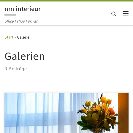
nm interieur
Zum Inhalt springen
Search
Me
office I shop I privat
Start
»
Galerie
Galerien
3 Beiträge