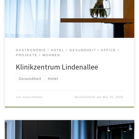
GASTRONOMIE / HOTEL
GESUNDHEIT
OFFICE
PROJEKTE
WOHNEN
Klinikzentrum Lindenallee
Gesundheit
Hotel
von
mutschmann
Veröffentlicht am
Mai 25, 2024