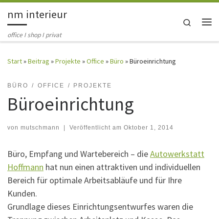
nm interieur
Zum Inhalt springen
Search
Me
office I shop I privat
Start
»
Beitrag
»
Projekte
»
Office
»
Büro
»
Büroeinrichtung
BÜRO
OFFICE
PROJEKTE
Büroeinrichtung
von
mutschmann
|
Veröffentlicht am
Oktober 1, 2014
Büro, Empfang und Wartebereich – die
Autowerkstatt
Hoffmann
hat nun einen attraktiven und individuellen
Bereich für optimale Arbeitsabläufe und für Ihre
Kunden.
Grundlage dieses Einrichtungsentwurfes waren die