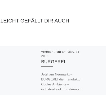
LLEICHT GEFÄLLT DIR AUCH
Veröffentlicht am
März 31,
2015
BURGEREI
Jetzt am Neumarkt –
BURGEREI die manufaktur
Cooles Ambiente –
industrial look und dennoch
gemütlich. Viele Details –
handgemachte Fliesen,
Mauerwerk, ehrliche […]