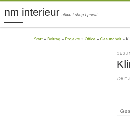
Zum Inhalt springen
nm interieur
office I shop I privat
Start
»
Beitrag
»
Projekte
»
Office
»
Gesundheit
»
Kl
GESU
Kl
von
mu
Ges