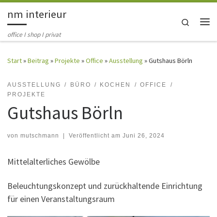
nm interieur
Zum Inhalt springen
Search
Me
office I shop I privat
Start
»
Beitrag
»
Projekte
»
Office
»
Ausstellung
»
Gutshaus Börln
AUSSTELLUNG
BÜRO
KOCHEN
OFFICE
PROJEKTE
Gutshaus Börln
von
mutschmann
|
Veröffentlicht am
Juni 26, 2024
Mittelalterliches Gewölbe
Beleuchtungskonzept und zurückhaltende Einrichtung
für einen Veranstaltungsraum