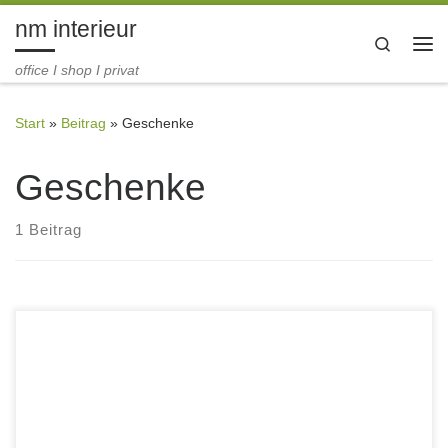
nm interieur
Zum Inhalt springen
Search
Me
office I shop I privat
Start
»
Beitrag
»
Geschenke
Geschenke
1 Beitrag
Bonny & Edd – die neue Adresse in Dresden für Edles und
Feines, Nützliches und Kleines. Im eleganten Viertel
zwischen der Hauptstraße und der Königsstraße befindet