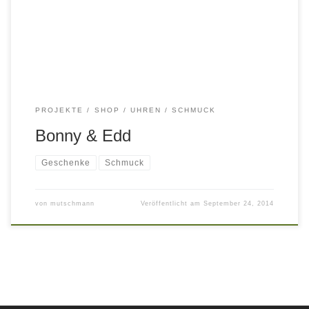
sich im barocken Ambiente in der Heinrichstr. 1 – Bonny &
Edd. Die Einrichtung spielt mit mit Retrobezügen der 60er
und 70er, setzt auf […]
PROJEKTE
SHOP
UHREN / SCHMUCK
Bonny & Edd
Geschenke
Schmuck
von
mutschmann
Veröffentlicht am
September 24, 2014