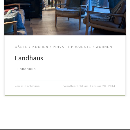
Charme. Die Einrichtung setzt auf Klassiker des skandinavischen
Design der Mitte des verganen Jahrhunderts. Edelstahl, Hols und
Granit – […]
GÄSTE
KOCHEN
PRIVAT
PROJEKTE
WOHNEN
Landhaus
Landhaus
von
mutschmann
Veröffentlicht am
Februar 20, 2014