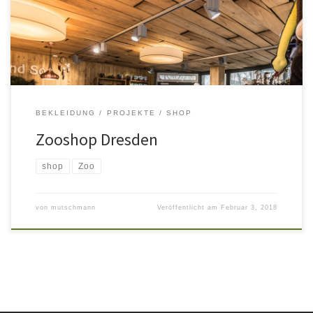
Dresden realisiert. The making of
BEKLEIDUNG
PROJEKTE
SHOP
Zooshop Dresden
shop
Zoo
von
mutschmann
Veröffentlicht am
Februar 3, 2018