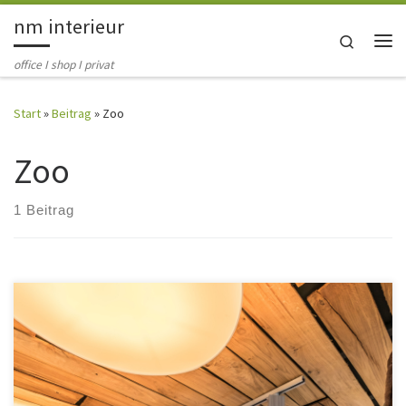
nm interieur
Zum Inhalt springen
Search
Me
office I shop I privat
Start
»
Beitrag
»
Zoo
Zoo
1 Beitrag
Nach 20 Jahren wird ein neues Konzept für den Zooshop in